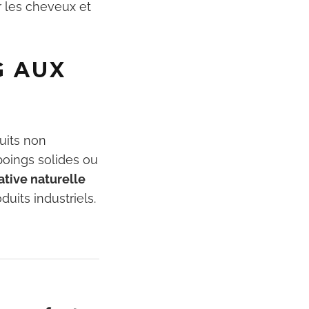
r les cheveux et
G AUX
uits non
poings solides ou
ative naturelle
uits industriels.