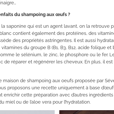
inaigre…
ienfaits du shampoing aux œufs ?
e la saponine qui est un agent lavant, on la retrouve 
 blanc contient également des protéines, des vitamin
sède des propriétés astringentes. Il est aussi hydrata
 vitamines du groupe B (B1, B3, B12, acide folique et b
omme le sélénium, le zinc, le phosphore ou le fer. 
 de réparer et régénérer les cheveux. En plus, il es
te maison de shampoing aux oeufs proposée par Séve
 vous proposons une recette uniquement à base d’œuf
enrichir cette préparation avec d’autres ingrédient
du miel ou de l’aloe vera pour l’hydratation.