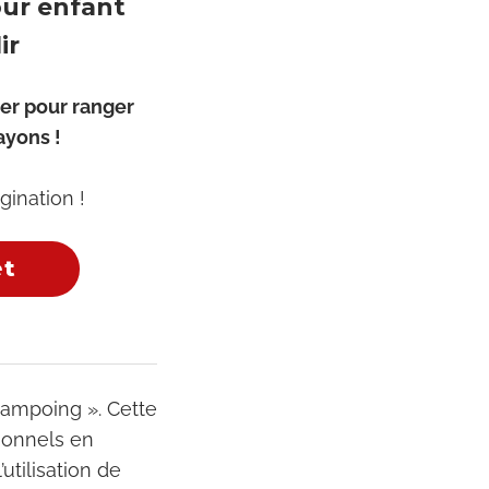
our enfant
ir
er pour ranger
rayons !
gination !
et
hampoing ». Cette
ionnels en
utilisation de