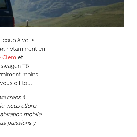
aucoup à vous
er
, notamment en
& Clem
et
olkswagen T6
 vraiment moins
ous dit tout.
onsacrées à
e, nous allons
abitation mobile.
us puissions y