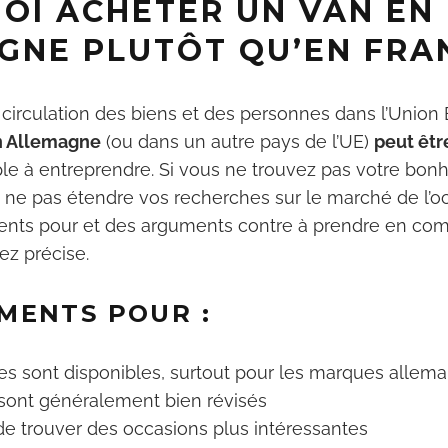
OI ACHETER UN VAN EN
solaires, te chauffer et isole
GNE PLUTÔT QU’EN FRA
van ou fourgon.
Les techniques pour te dou
e circulation des biens et des personnes dans l’Unio
sur les routes ou encore gag
vie en étant nomade.
n Allemagne
(ou dans un autre pays de l’UE)
peut êtr
le à entreprendre. Si vous ne trouvez pas votre bon
i ne pas étendre vos recherches sur le marché de l’
Je le veux !
ments pour et des arguments contre à prendre en co
ez précise.
Non, merci
MENTS POUR :
s sont disponibles, surtout pour les marques allem
sont généralement bien révisés
 de trouver des occasions plus intéressantes