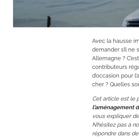
Avec la hausse i
demander s’il ne s
Allemagne ? C’es
contributeurs régu
d’occasion pour l
cher ? Quelles so
Cet article est le
l’aménagement de
vous expliquer de
N’hésitez pas à n
répondre dans de f