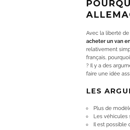
POURQU
ALLEMA
Avec la liberté d
acheter un van e
relativement simp
français, pourquo
? Il y a des argu
faire une idée ass
LES ARGU
Plus de modèle
Les véhicules 
Il est possible