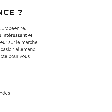
r ton
NCE ?
cher
n Européenne,
ner ta
e intéressant
et
heur sur le marché
occasion allemand
mpte pour vous
andes