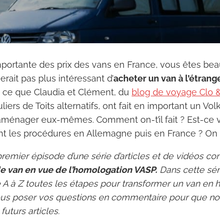
mportante des prix des vans en France, vous êtes be
erait pas plus intéressant d’
acheter un van à l’étrang
t ce que Claudia et Clément, du
blog de voyage Clo 
liers de Toits alternatifs, ont fait en important un V
’aménager eux-mêmes. Comment on-t’il fait ? Est-ce
nt les procédures en Allemagne puis en France ? On v
 premier épisode d’une série d’articles et de vidéos c
 van en vue de l’homologation VASP.
Dans cette séri
 A à Z toutes les étapes pour transformer un van en h
ous poser vos questions en commentaire pour que no
uturs articles.