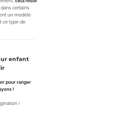
alement,
cela reste
, dans certains
aient un modèle
t ce type de
our enfant
ir
er pour ranger
rayons !
gination !