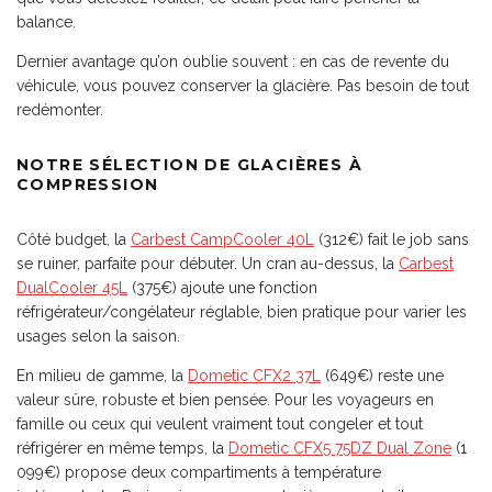
balance.
Dernier avantage qu’on oublie souvent : en cas de revente du
véhicule, vous pouvez conserver la glacière. Pas besoin de tout
redémonter.
NOTRE SÉLECTION DE GLACIÈRES À
COMPRESSION
Côté budget, la
Carbest CampCooler 40L
(312€) fait le job sans
se ruiner, parfaite pour débuter. Un cran au-dessus, la
Carbest
DualCo
o
ler 45L
(375€) ajoute une fonction
réfrigérateur/congélateur réglable, bien pratique pour varier les
usages selon la saison.
En milieu de gamme, la
Dometic CFX2 37L
(649€) reste une
valeur sûre, robuste et bien pensée. Pour les voyageurs en
famille ou ceux qui veulent vraiment tout congeler et tout
réfrigérer en même temps, la
Dometic CFX5 75DZ Dual Zone
(1
099€) propose deux compartiments à température