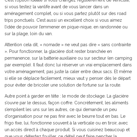
C’est l’option idéale si vous changez régulièrement de véhicule,
si vous testez la vanlife avant de vous lancer dans un
aménagement complet, ou si vous partez plutôt sur des road
trips ponctuels. C’est aussi un excellent choix si vous aimez
l’idée de pouvoir l’emmener en pique-nique, en randonnée ou
sur la plage, loin du van.
Attention cela dit, « nomade » ne veut pas dire « sans contrainte
». Pour fonctionner, la glacière doit rester branchée en
permanence, sur la batterie auxiliaire ou sur secteur (en camping
par exemple). Il faut donc lui réserver un vrai emplacement dans
votre aménagement, pas juste la caler entre deux sacs. Et même
si elle se déplace facilement, mieux vaut y penser dès le départ
pour éviter de bricoler une solution de fortune sur la route.
Autre point à garder en tête : le mode de stockage. La glacière
s’ouvre par le dessus, façon coffre. Concrètement, les aliments
s’empilent les uns sur les autres, ce qui demande un peu
d’organisation pour ne pas finir avec le beurre tout en bas. Le
frigo fixe, lui, fonctionne souvent à la verticale ou en tiroir, avec
un accès direct à chaque produit. Si vous cuisinez beaucoup et
que vous détestez fouiller, ce détail peut faire pencher la