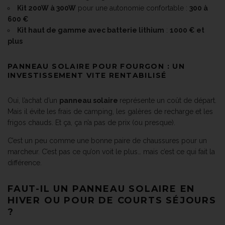
Kit 200W à 300W
pour une autonomie confortable :
300 à
600 €
Kit haut de gamme avec batterie lithium
:
1000 € et
plus
PANNEAU SOLAIRE POUR FOURGON : UN
INVESTISSEMENT VITE RENTABILISÉ
Oui, l’achat d’un
panneau solaire
représente un coût de départ.
Mais il évite les frais de camping, les galères de recharge et les
frigos chauds. Et ça, ça n’a pas de prix (ou presque).
C’est un peu comme une bonne paire de chaussures pour un
marcheur. C’est pas ce qu’on voit le plus… mais c’est ce qui fait la
différence.
FAUT-IL UN PANNEAU SOLAIRE EN
HIVER OU POUR DE COURTS SÉJOURS
?