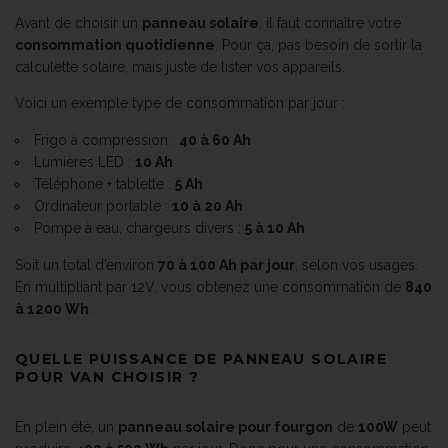
Avant de choisir un
panneau solaire
, il faut connaître votre
consommation quotidienne
. Pour ça, pas besoin de sortir la
calculette solaire, mais juste de lister vos appareils.
Voici un exemple type de consommation par jour :
Frigo à compression :
40 à 60 Ah
Lumières LED :
10 Ah
Téléphone + tablette :
5 Ah
Ordinateur portable :
10 à 20 Ah
Pompe à eau, chargeurs divers :
5 à 10 Ah
Soit un total d’environ
70 à 100 Ah par jour
, selon vos usages.
En multipliant par 12V, vous obtenez une consommation de
840
à 1200 Wh
.
QUELLE PUISSANCE DE PANNEAU SOLAIRE
POUR VAN CHOISIR ?
En plein été, un
panneau solaire pour fourgon
de
100W
peut