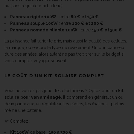
nu (sans régulateur ni batterie) :
Panneau rigide 100W
: entre
80 € et 150 €
Panneau souple 100W
: entre
120 € et 200 €
Panneau nomade pliable 100W
: entre
150 € et 300 €
La puissance fait varier le prix, mais aussi la qualité des cellules,
la marque, ou encore le type de revêtement. Un bon panneau
dure des années, alors autant ne pas trop tirer sur le budget si
vous comptez voyager souvent.
LE COÛT D’UN KIT SOLAIRE COMPLET
Vous ne voulez pas jouer les électriciens ? Optez pour un
kit
solaire pour van aménagé
. Il comprend en général : un ou
deux panneaux, un régulateur, les câbles, les fixations… parfois
même une batterie.
💸 Comptez :
Kit 100W
de base :
150 à 300 €