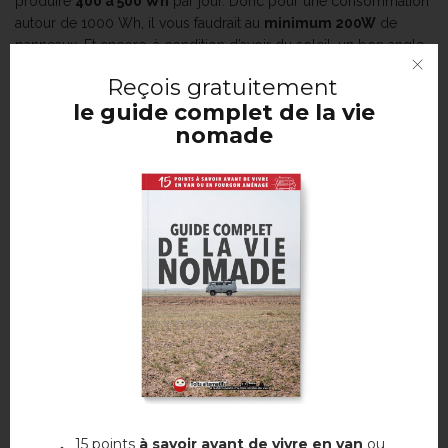
produire
400 à 500 Wh
par jour. Donc pour une consommation
autour de 1000 Wh, il vous faudrait au
minimum 200W
de
panneaux. Et encore, à condition d’avoir du soleil, un bon angle
d’exposition, et une batterie bien dimensionnée.
Reçois
gratuitement
En résumé :
le guide complet de la vie
nomade
100W
: suffisant pour les petits besoins (lampe + téléphone)
200 à 300W
: pour une autonomie confortable avec frigo et
ordi
400W et plus
: pour les gros consommateurs ou deux
personnes en télétravail
Astuce :
prévoir un peu large, c’est malin. Car entre la météo
capricieuse, l’ombre des arbres et les journées d’hiver, mieux
vaut ne pas être trop juste. Et si vous hésitez entre deux
puissances, prenez la plus grande. Sauf si vous aimez dîner à la
bougie…
COMMENT INSTALLER UN PANNEAU
SOLAIRE SUR SON VAN ?
15 points
à savoir avant de vivre en van
ou