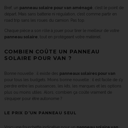
Bref, un
panneau solaire pour van aménagé
, c’est le point de
départ. Mais sans batterie ni régulation, c’est comme partir en
road trip sans les roues du camion. Pas top.
Chaque pièce a son rôle à jouer pour tirer le meilleur de votre
panneau solaire
, tout en protégeant votre matériel.
COMBIEN COÛTE UN PANNEAU
SOLAIRE POUR VAN ?
Bonne nouvelle : il existe des
panneaux solaires pour van
pour tous les budgets. Moins bonne nouvelle : il est facile de s’y
perdre entre les puissances, les kits, les marques et les options
plus ou moins utiles. Alors, combien ça coûte vraiment de
s’équiper pour être autonome ?
LE PRIX D’UN PANNEAU SEUL
Voici une fourchette indicative pour un
panneau solaire van