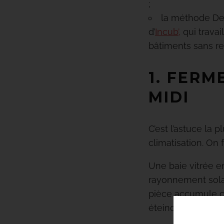
;
la méthode De
d’
Incub’,
qui travai
bâtiments sans re
1. FERM
MIDI
C’est l’astuce la 
climatisation. On 
Une baie vitrée e
rayonnement solair
pièce accumule ce
éteindre le radiat