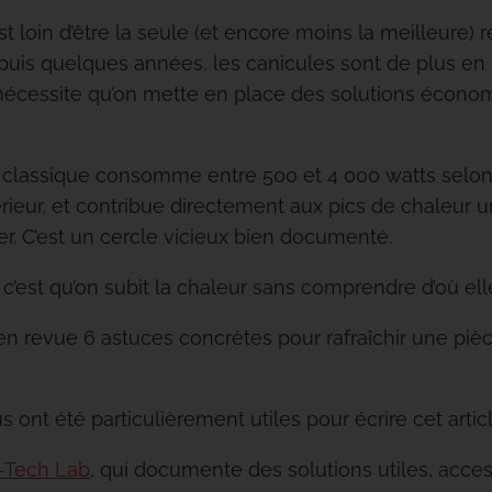
st loin d’être la seule (et encore moins la meilleure)
puis quelques années, les canicules sont de plus en
nécessite qu’on mette en place des solutions écono
m classique consomme entre 500 et 4 000 watts selon
térieur, et contribue directement aux pics de chaleur u
. C’est un cercle vicieux bien documenté.
c’est qu’on subit la chaleur sans comprendre d’où elle
 en revue 6 astuces concrètes pour rafraîchir une piè
ont été particulièrement utiles pour écrire cet articl
w-Tech Lab
, qui documente des solutions utiles, acces