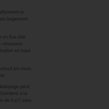
referment le
mais largement
un flux d’air
de-chaussée,
aération en haut
urtout les murs,
ée.
e balayage peut
. Combiné à la
se de 6,5°C sans