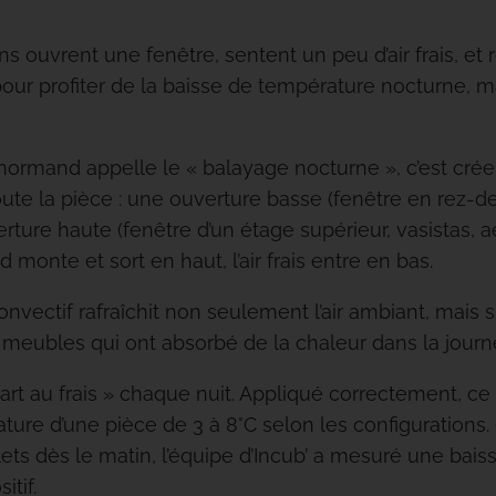
s ouvrent une fenêtre, sentent un peu d’air frais, et 
 pour profiter de la baisse de température nocturne, 
ormand appelle le « balayage nocturne », c’est créer 
oute la pièce : une ouverture basse (fenêtre en rez-
rture haute (fenêtre d’un étage supérieur, vasistas, 
d monte et sort en haut, l’air frais entre en bas.
ectif rafraîchit non seulement l’air ambiant, mais s
s meubles qui ont absorbé de la chaleur dans la journ
art au frais » chaque nuit. Appliqué correctement, c
ature d’une pièce de 3 à 8°C selon les configurations
ets dès le matin, l’équipe d’Incub’ a mesuré une bais
itif.