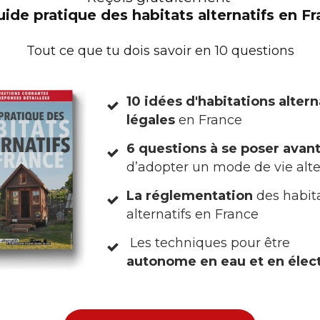
e Pascal Lenormand est simple : dès que le soleil tou
uide pratique des habitats alternatifs en F
s. En pratique, cela veut dire dès 8h ou 9h pour une f
 soleil n’arrive pour une façade ouest. Le bon indica
Tout ce que tu dois savoir en 10 questions
 sur le sol intérieur. Si on voit un rayon de lumière, l
10 idées d'habitations altern
légales
en France
R UNE COUVERTURE DE SURVI
6 questions à se poser avan
S
d’adopter un mode de vie alte
La réglementation
des habit
s de volets, vous pouvez créer un pare-soleil à moin
alternatifs en France
 survie.
Non, merci
Les techniques pour être
t de coller une couverture de survie (ou du papier alu
autonome en eau et en élect
 d’une vitre exposée au soleil, face argentée réfléchi
yonnement solaire est alors renvoyé avant d’entrer.