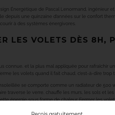
sign Énergétique de Pascal Lenormand, ingénieur et
lle depuis une quinzaine d’années sur le confort the
courir à des systèmes énergivores.
ER LES VOLETS DÈS 8H, 
plus connue, et la plus mal appliquée pour rafraîchir 
ferme les volets quand il fait chaud, c’est-à-dire trop t
nsoleillée se comporte comme un radiateur de 500 w
e traverse le verre, chauffe les murs, les sols et les
tte énergie sous forme de chaleur. Fermer les volets
eur après avoir chauffé toute la matinée : le mal est fai
Reçois
gratuitement