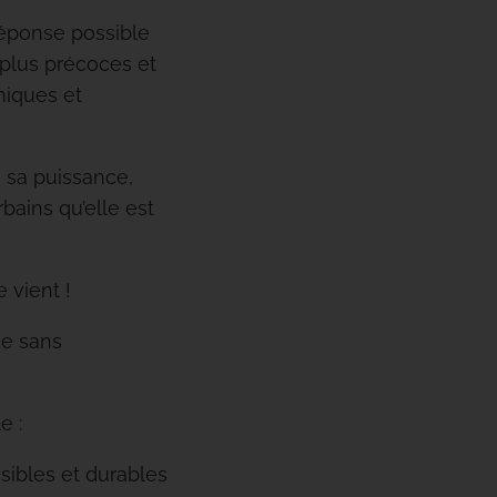
 réponse possible
 plus précoces et
miques et
 sa puissance,
rbains qu’elle est
 vient !
ce sans
e :
sibles et durables