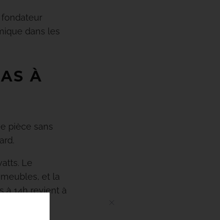
 fondateur
rmique dans les
PAS À
une pièce sans
ard.
atts. Le
 meubles, et la
 à 14h revient à
t !