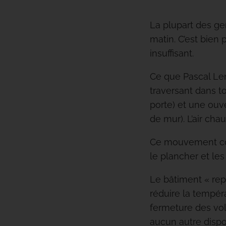
La plupart des gen
matin. C’est bien
insuffisant.
Ce que Pascal Len
traversant dans t
porte) et une ouve
de mur). L’air chau
Ce mouvement conv
le plancher et le
Le bâtiment « rep
réduire la tempér
fermeture des vol
aucun autre dispos