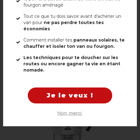
fourgon aménagé
CUISINE & GOURMANDISE : 30-80€
Tout ce que tu dois savoir avant d’acheter un
van pour
ne pas perdre toutes tes
économies
La cuisine en van, c’est tout un art. Et clairement, avoir le bon
équipement change la donne.
Comment installer tes
panneaux solaires, te
chauffer et isoler ton van ou fourgon.
LES ESSENTIELS DU PETIT-DÉJ NOMADE
Les techniques pour te doucher sur les
routes ou encore gagner ta vie en étant
Cafetières italiennes ou bouilloires, pour les puristes qui ne
nomade.
transigent pas sur la qualité de leur expresso ou thé du matin.
Je le veux !
Non, merci