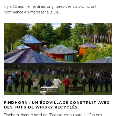
Il y a 20 ans, Téri et Brian, originaires des Etats-Unis, ont
commencé à s’intéresser à la vie
...
FINDHORN : UN ÉCOVILLAGE CONSTRUIT AVEC
DES FÛTS DE WHISKY RECYCLÉS
Findhorn, dans le nord de l’Ecosse, est aujourd’hui l’un des