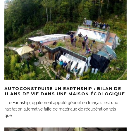
AUTOCONSTRUIRE UN EARTHSHIP : BILAN DE
11 ANS DE VIE DANS UNE MAISON ÉCOLOGIQUE
Le Earthship, également appelé géonef en français, est une
habitation alternative faite de matériaux de récupération tels
que
...