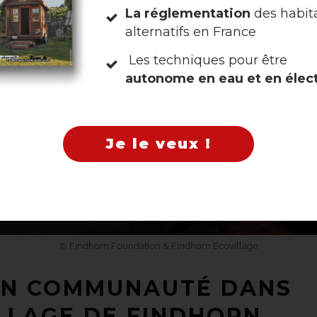
La réglementation
des habit
alternatifs en France
Non, merci
Les techniques pour être
autonome en eau et en élect
Je le veux !
© Findhorn Foundation & Findhorn Ecovillage
 EN COMMUNAUTÉ DANS
ILLAGE DE FINDHORN