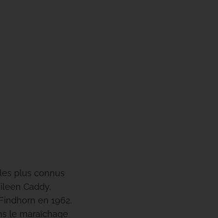
 les plus connus
Eileen Caddy,
 Findhorn en 1962.
ans le maraîchage