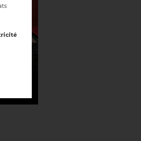
ats
ricité