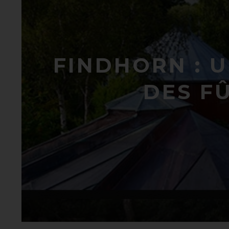
FINDHORN : 
DES F