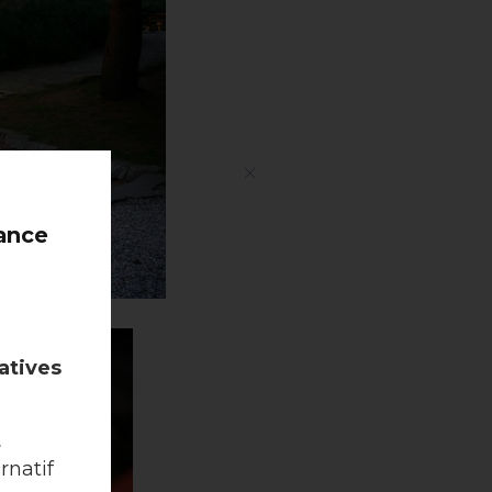
rance
atives
t
rnatif