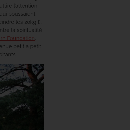
tiré l’attention
 qui poussaient
indre les 20kg !).
re la spiritualité
rn Foundation
,
enue petit à petit
itants.