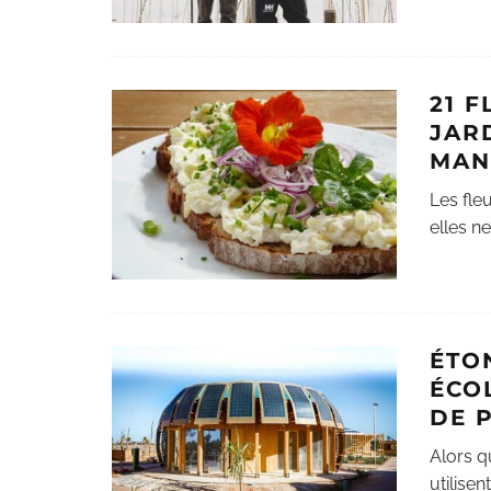
21 
JARD
MAN
Les fle
elles n
ÉTO
ÉCO
DE 
Alors q
utilise