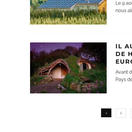
Le 9 ao
nous ale
IL 
DE 
EUR
Avant d
Pays de
1
2