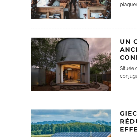
plaquer
UN 
ANC
CON
Située 
conjugu
GIEC
RÉD
EFF