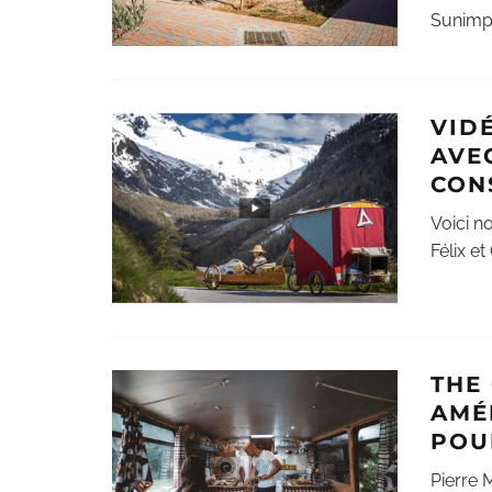
Sunimpl
VID
AVE
CON
Voici n
Félix e
THE
AMÉ
POU
Pierre 