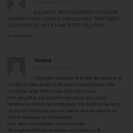
31 mai 2018 à 12 h 21 min
ELLE N EST PAS TOTALEMENT AUTONOME
COMMENT FONT ILS POUR L EAU ILS SONT TRIBUTAIRES
DES AUTRES OU ONT ILS UNE PETITE SOLUTION?
RÉPONDRE
Texera
19 mars 2019 à 3 h 01 min
Très belle réalisation et le faite de restaurer et
modifie un vieux bedford est encore une meilleure idée
dommage qu’en France cela reste compliqué
Pour ma part je suis actuellement sur un gros projet
identique en France de modification d’un bedford camping
car en mini tinyhouse qui sera réalisé dans sa majorité de
bois et matériaux de récupération
Pour ceux qui souhaitent suivre le projet
M’a page est McCrea et création et lumière sur fb