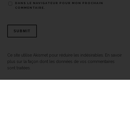
DANS LE NAVIGATEUR POUR MON PROCHAIN
COMMENTAIRE.
Ce site utilise Akismet pour réduire les indésirables.
En savoir
plus sur la façon dont les données de vos commentaires
sont traitées
.
Mentions légales
© 2026 Toits alternatifs
Tous droits réservés
À PROPOS