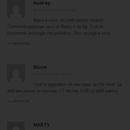
Audrey
18 mars 2018 à 14 h 01 min
Bravo à vous, Un petit paradis roulant.
Comment redonner vie à un Belford de 69. Tout en
économie, écologie, récupération… Bon voyage à vous.
RÉPONDRE
Błaze
8 mai 2018 à 16 h 28 min
C’est la législation de leur pays qui fait rêver, ça
doit pas passer le nouveau CT de mai 2018 ce petit palace.
RÉPONDRE
MARTY