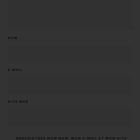
NOM
*
E-MAIL
*
SITE WEB
ENREGISTRER MON NOM, MON E-MAIL ET MON SITE