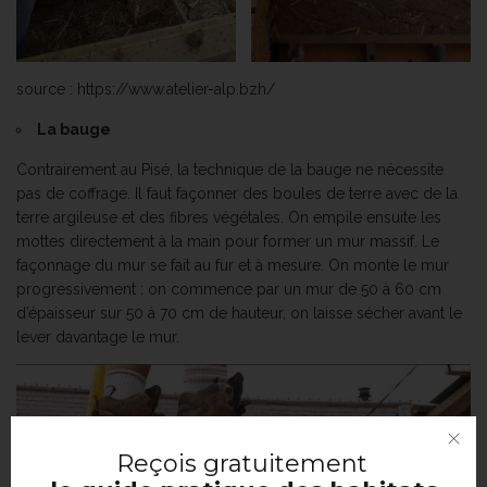
source : https://www.atelier-alp.bzh/
La bauge
Contrairement au Pisé, la technique de la bauge ne nécessite
pas de coffrage. Il faut façonner des boules de terre avec de la
terre argileuse et des fibres végétales. On empile ensuite les
mottes directement à la main pour former un mur massif. Le
façonnage du mur se fait au fur et à mesure. On monte le mur
progressivement : on commence par un mur de 50 à 60 cm
d’épaisseur sur 50 à 70 cm de hauteur, on laisse sécher avant le
lever davantage le mur.
Reçois
gratuitement