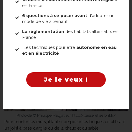
est faite à partir d’une terre argileuse et de fibres végétales. Elles
en France
sont traditionnellement moulées dans des moules en bois.
6 questions à se poser avant
d’adopter un
mode de vie alternatif
La réglementation
des habitats alternatifs en
France
Non, merci
Les techniques pour être
autonome en eau
et en électricité
Je le veux !
Photo de © Philippe Malgat sur http://passerelles.bnf.fr/
Pour monter les murs, il faut superposer les briques en utilisant
un joint à base d’argile ou de la chaux et du sable.