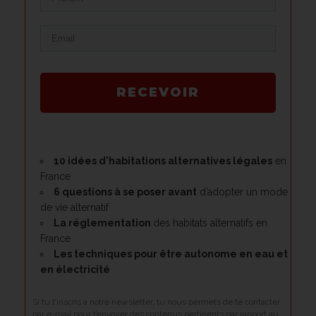
RECEVOIR
10 idées d'habitations alternatives légales
en
France
6 questions à se poser avant
d’adopter un mode
de vie alternatif
La réglementation
des habitats alternatifs en
France
Les techniques pour être
autonome en eau et
en électricité
Si tu t’inscris à notre newsletter, tu nous permets de te contacter
par e-mail pour t’envoyer des contenus pertinents par rapport au