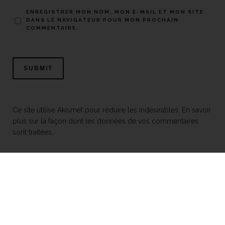
ENREGISTRER MON NOM, MON E-MAIL ET MON SITE
DANS LE NAVIGATEUR POUR MON PROCHAIN
COMMENTAIRE.
Ce site utilise Akismet pour réduire les indésirables.
En savoir
plus sur la façon dont les données de vos commentaires
sont traitées
.
Mentions légales
© 2026 Toits alternatifs
Tous droits réservés