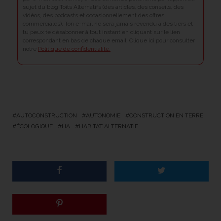
sujet du blog Toits Alternatifs (des articles, des conseils, des
vidéos, des podcasts et occasionnellement des offres
commerciales). Ton e-mail ne sera jamais revendu à des tiers et
tu peux te désabonner à tout instant en cliquant sur le lien
correspondant en bas de chaque email. Clique ici pour consulter
notre
Politique de confidentialité.
AUTOCONSTRUCTION
AUTONOMIE
CONSTRUCTION EN TERRE
ÉCOLOGIQUE
HA
HABITAT ALTERNATIF