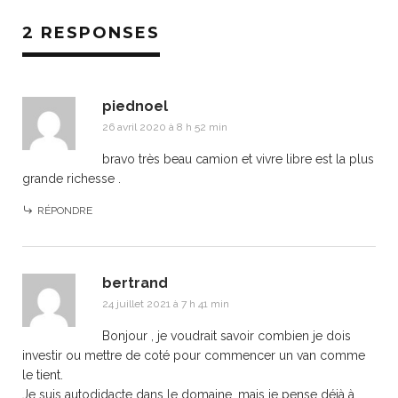
2 RESPONSES
piednoel
26 avril 2020 à 8 h 52 min
bravo très beau camion et vivre libre est la plus
grande richesse .
RÉPONDRE
bertrand
24 juillet 2021 à 7 h 41 min
Bonjour , je voudrait savoir combien je dois
investir ou mettre de coté pour commencer un van comme
le tient.
Je suis autodidacte dans le domaine, mais je pense déjà à