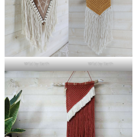
Wild by Earth
Wild by Earth
15 points
à savoir avant de vivre en van
ou
fourgon aménagé
Tout ce que tu dois savoir avant d’acheter un
van pour
ne pas perdre toutes tes
économies
Comment installer tes
panneaux solaires, te
chauffer et isoler ton van ou fourgon.
Les techniques pour te doucher sur les
routes ou encore gagner ta vie en étant