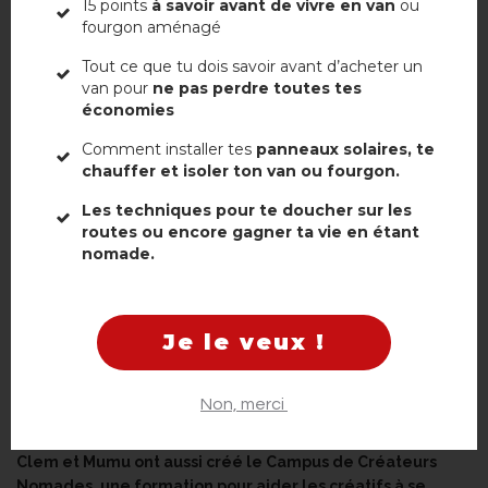
15 points
à savoir avant de vivre en van
ou
fourgon aménagé
Tout ce que tu dois savoir avant d’acheter un
van pour
ne pas perdre toutes tes
économies
Comment installer tes
panneaux solaires, te
Prêt à vous lancer dans une toute nouvelle aventure et à
chauffer et isoler ton van ou fourgon.
transformer votre vie professionnelle ?
Les techniques pour te doucher sur les
Inscrivez-vous gratuitement dès maintenant
à la
routes ou encore gagner ta vie en étant
nomade.
prochaine session du Boot Camp du 2 au 11 septembre
2024.
S’inscrire au Boot Camp des Créateurs
Je le veux !
Nomades
Si à la suite du Boot Camp, vous vous sentez surmotivé et avez
Non, merci
envie d’aller plus loin, c’est possible !
Clem et Mumu ont aussi créé le Campus de Créateurs
Nomades, une formation pour aider les créatifs à se