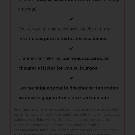
aménagé
Tout ce que tu dois savoir avant d’acheter un van
pour
ne pas perdre toutes tes économies
Comment installer tes
panneaux solaires, te
chauffer et isoler ton van ou fourgon.
Les techniques pour te doucher sur les routes
ou encore gagner ta vie en étant nomade.
Si tu t’inscris à notre newsletter, tu nous permets de te contacter
par e-mail pour t’envoyer des contenus pertinents par rapport au
sujet du blog Toits Alternatifs (des articles, des conseils, des
vidéos, des podcasts et occasionnellement des offres
commerciales). Ton e-mail ne sera jamais revendu à des tiers et
tu peux te désabonner à tout instant en cliquant sur le lien