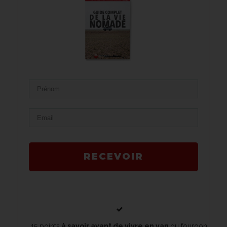
RECEVOIR
15 points
à savoir avant de vivre en van
ou fourgon