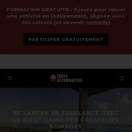
FORMATION GRATUITE :
9 jours pour lancer
une activité en indépendant,
alignée avec
tes valeurs (et devenir
nomade
)
PARTICIPER GRATUITEMENT
SE LANCER EN FREELANCE AVEC
LE BOOT CAMP DES CRÉATEURS
NOMADES