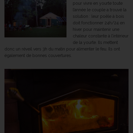
pour vivre en yourte toute
l’année le couple a trouvé la
solution : leur poêle à bois
doit fonctionner 24h/24 en
hiver pour maintenir une
chaleur constante à l’intérieur
de la yourte. Ils mettent
donc un réveil vers 3h du matin pour alimenter le feu. Ils ont
également de bonnes couvertures.