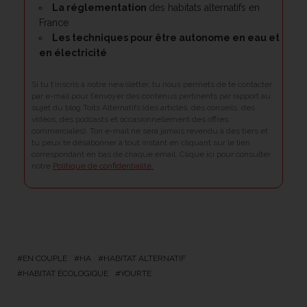
La réglementation
des habitats alternatifs en
France
Les techniques pour être
autonome en eau et
en électricité
Si tu t’inscris à notre newsletter, tu nous permets de te contacter
par e-mail pour t’envoyer des contenus pertinents par rapport au
sujet du blog Toits Alternatifs (des articles, des conseils, des
vidéos, des podcasts et occasionnellement des offres
commerciales). Ton e-mail ne sera jamais revendu à des tiers et
tu peux te désabonner à tout instant en cliquant sur le lien
correspondant en bas de chaque email. Clique ici pour consulter
notre
Politique de confidentialité.
EN COUPLE
HA
HABITAT ALTERNATIF
HABITAT ÉCOLOGIQUE
YOURTE