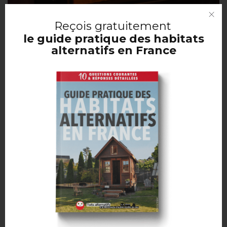
Reçois
gratuitement
le guide pratique des habitats
@Matthew McLaughlin pour MPR News
alternatifs en France
@Matthew McLaughlin pour MPR News