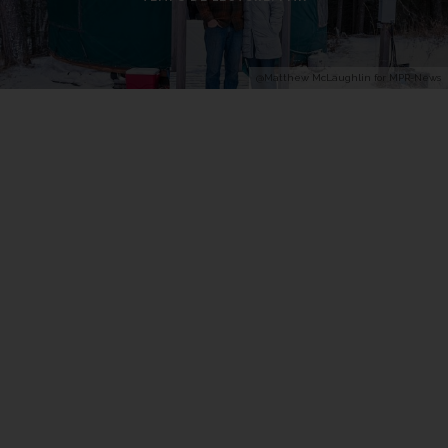
@Matthew McLaughlin for MPR-News