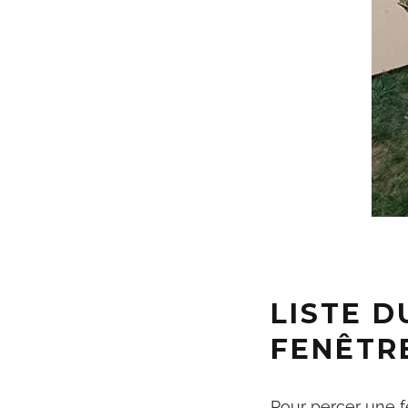
LISTE D
FENÊTR
Pour percer une f