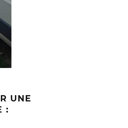
ER UNE
 :