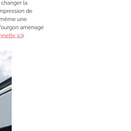
 changer la
’impression de
oi-même une
en fourgon aménagé
nnette ici
).