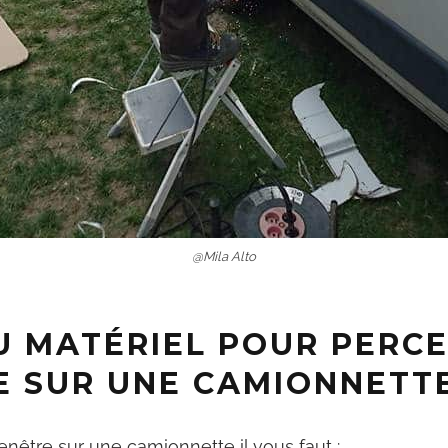
@Mila Alto
U MATÉRIEL POUR PERC
E SUR UNE CAMIONNETTE
enêtre sur une camionnette il vous faut :