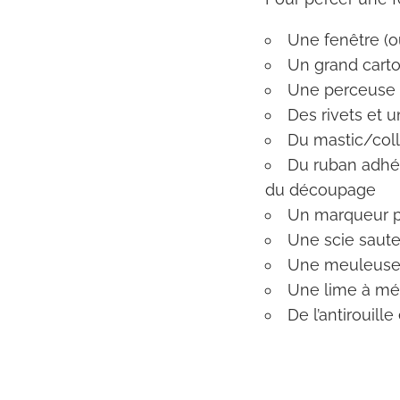
Une fenêtre (ou
Un grand carton
Une perceuse po
Des rivets et u
Du mastic/coll
Du ruban adhési
du découpage
Un marqueur po
Une scie saute
Une meuleuse p
Une lime à mé
De l’antirouill