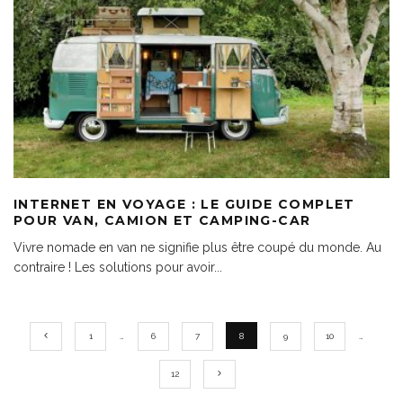
INTERNET EN VOYAGE : LE GUIDE COMPLET
POUR VAN, CAMION ET CAMPING-CAR
Vivre nomade en van ne signifie plus être coupé du monde. Au
contraire ! Les solutions pour avoir
...
1
…
6
7
8
9
10
…
12