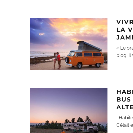
VIV
LA 
JAM
« Le ora
blog. Il
HAB
BUS
ALT
Habiter
C’était