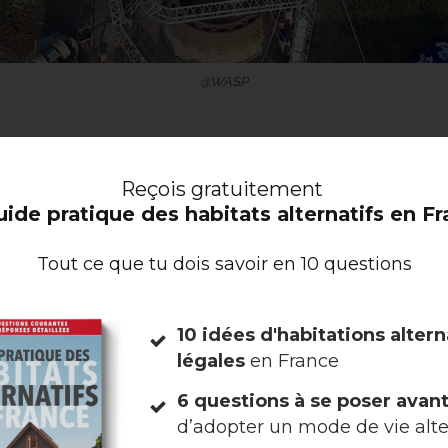
@WASP
ER UNE MAISON ÉCOLOGI
Reçois
gratuitement
JET AMBITIEUX POUR UN
uide pratique des habitats alternatifs en F
 À MOINDRE COÛT
Tout ce que tu dois savoir en 10 questions
qui imprime les maisons écologiques mesure 12 mètre
10 idées d'habitations altern
ectes ont pensé à imprimer des maisons en béton. Mais
légales
en France
e que le béton n’était pas du tout écologique, car 
 tonne de CO2. Ils ont donc cherché une alternative 
6 questions à se poser avan
’environnement, en utilisant des matériaux naturels,
d’adopter un mode de vie alte