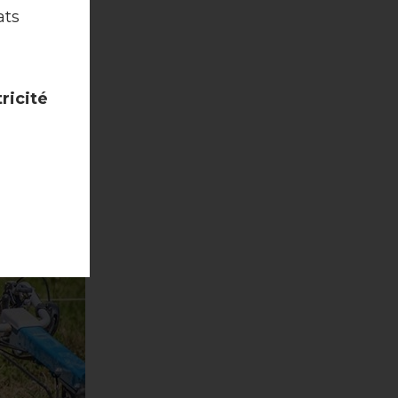
ats
ricité