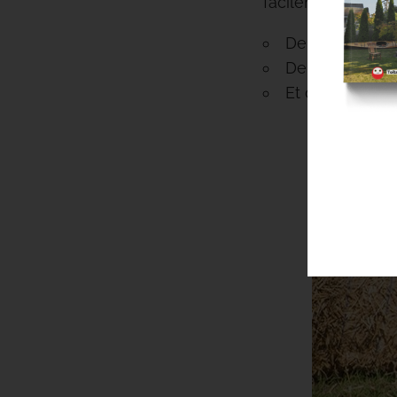
facilement trouver
De la paille
De la terre
Et de l’eau