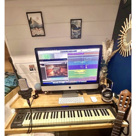
Reçois
gratuitement
le guide complet de la vie
nomade
15 points
à savoir avant de vivre en van
ou