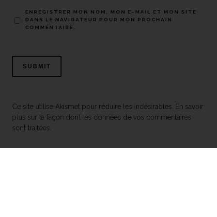
ENREGISTRER MON NOM, MON E-MAIL ET MON SITE
DANS LE NAVIGATEUR POUR MON PROCHAIN
COMMENTAIRE.
Ce site utilise Akismet pour réduire les indésirables.
En savoir
plus sur la façon dont les données de vos commentaires
sont traitées
.
Mentions légales
© 2026 Toits alternatifs
Tous droits réservés