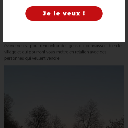
Dans les zones tendues, les meilleures parcelles ne finissent
Je le veux !
jamais sur les sites d’annonces classiques. Par conséquent, le
bouche-à-oreille sera le seul moyen de trouver un terrain
adapté à votre situation !
Allez dans les fêtes de village, les soirées guinguettes, les
évènements… pour rencontrer des gens qui connaissent bien le
village et qui pourront vous mettre en relation avec des
personnes qui veulent vendre.