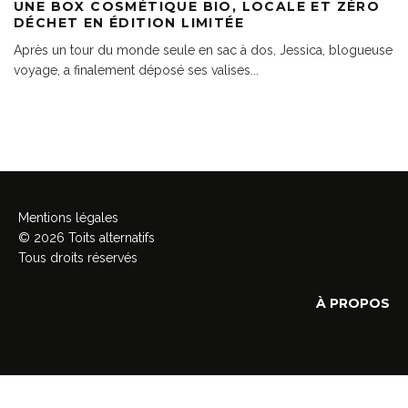
UNE BOX COSMÉTIQUE BIO, LOCALE ET ZÉRO
DÉCHET EN ÉDITION LIMITÉE
Après un tour du monde seule en sac à dos, Jessica, blogueuse
voyage, a finalement déposé ses valises
...
Mentions légales
© 2026 Toits alternatifs
Tous droits réservés
À PROPOS