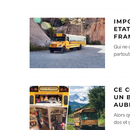
IMP
ETA
FRA
Qui ne 
partout
CE 
UN 
AUB
Alors q
dos et 