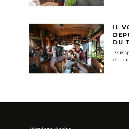
IL 
DEP
DU 
Guisepi 
des aut