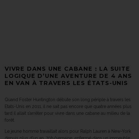
VIVRE DANS UNE CABANE : LA SUITE
LOGIQUE D’UNE AVENTURE DE 4 ANS
EN VAN À TRAVERS LES ÉTATS-UNIS
Quand Foster Huntington débute son long périple à travers les
Etats-Unis en 2011, il ne sait pas encore que quatre années plus
tard il allait s’arrêter pour vivre dans une cabane au milieu de la
forêt.
Le jeune homme travaillait alors pour Ralph Lauren à New-York
depuis plus d’un an. 70h/semaine, enfermé dans un immeuble