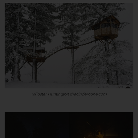
@Foster Huntington thecindercone.com