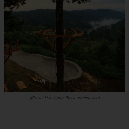
@Foster Huntington thecindercone.com