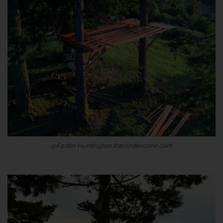
@Foster Huntington thecindercone.com