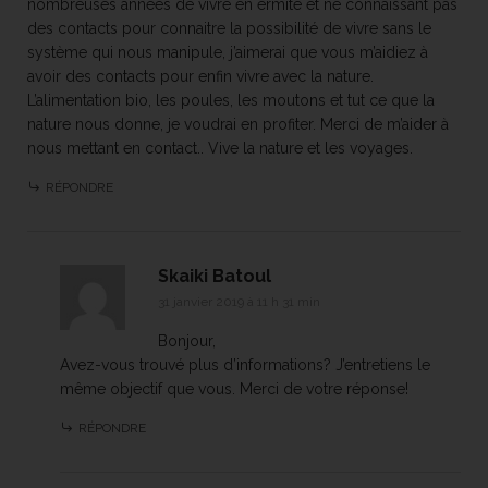
nombreuses années de vivre en ermite et ne connaissant pas
des contacts pour connaitre la possibilité de vivre sans le
système qui nous manipule, j’aimerai que vous m’aidiez à
avoir des contacts pour enfin vivre avec la nature.
L’alimentation bio, les poules, les moutons et tut ce que la
nature nous donne, je voudrai en profiter. Merci de m’aider à
nous mettant en contact.. Vive la nature et les voyages.
RÉPONDRE
Skaiki Batoul
31 janvier 2019 à 11 h 31 min
Bonjour,
Avez-vous trouvé plus d’informations? J’entretiens le
même objectif que vous. Merci de votre réponse!
RÉPONDRE