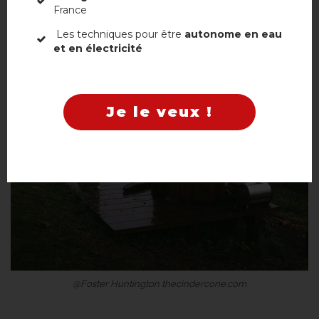
France
Non, merci
Les techniques pour être
autonome en eau
et en électricité
Je le veux !
@Foster Huntington thecindercone.com