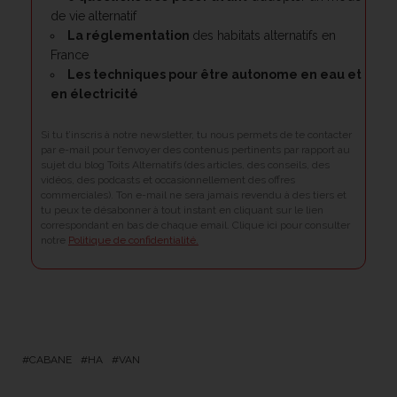
de vie alternatif
La réglementation
des habitats alternatifs en
France
Les techniques pour être
autonome en eau et
en électricité
Si tu t’inscris à notre newsletter, tu nous permets de te contacter
par e-mail pour t’envoyer des contenus pertinents par rapport au
sujet du blog Toits Alternatifs (des articles, des conseils, des
vidéos, des podcasts et occasionnellement des offres
commerciales). Ton e-mail ne sera jamais revendu à des tiers et
tu peux te désabonner à tout instant en cliquant sur le lien
correspondant en bas de chaque email. Clique ici pour consulter
notre
Politique de confidentialité.
CABANE
HA
VAN