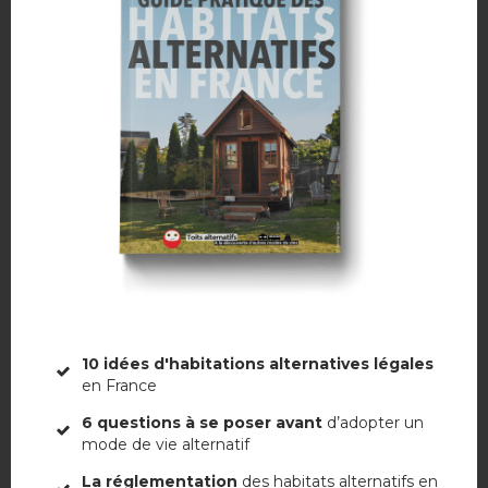
simple un moyen de ne pas
vivre dans la
surconsommation, et une
façon de respecter la nature.
Il a construit deux cabanes
qui sont reliées entre-elles
par un pont : la première
cabane est un atelier, la
@Foster Huntington
seconde est la
thecindercone.com
chambre. Toujours dans
cette idée de réaliser un rêve
d’enfant, il construit également un skatepark en bas de chez lui.
Foster Huntington a tout le nécessaire pour vivre heureux : il a
même une baignoire chauffée grâce au feu de bois, ainsi qu’une
10 idées d'habitations alternatives légales
très bonne connexion 4G et en Wifi , ce qui lui permet de
en France
travailler.
6 questions à se poser avant
d’adopter un
mode de vie alternatif
La réglementation
des habitats alternatifs en