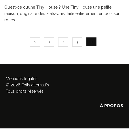
Qu’est-ce qu’une Tiny House ? Une Tiny House une petite
maison, originaire des Etats-Unis, faite entièrement en bois sur
roues.
...
1
2
3
4
Mentions légales
© 2026 Toits alternatifs
Tous droits réservés
À PROPOS