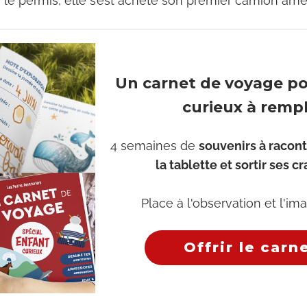
e le permis, elle s’est acheté son premier camion am
Un carnet de voyage p
curieux à rempl
4 semaines de
souvenirs à racont
la tablette et sortir ses c
Place à l'observation et l'ima
Offrir le carn