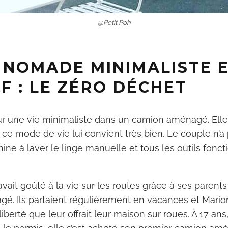
solaires, te chauffer et isole
van ou fourgon.
@Petit Poh
Les techniques pour te dou
sur les routes ou encore gag
 NOMADE MINIMALISTE 
vie en étant nomade.
F : LE ZÉRO DÉCHET
Je le veux !
ur une vie minimaliste dans un camion aménagé. Elle
t ce mode de vie lui convient très bien. Le couple n’a p
Non, merci
ine à laver le linge manuelle et tous les outils fonc
ait goûté à la vie sur les routes grâce à ses parents
é. Ils partaient régulièrement en vacances et Mari
berté que leur offrait leur maison sur roues. À 17 ans,