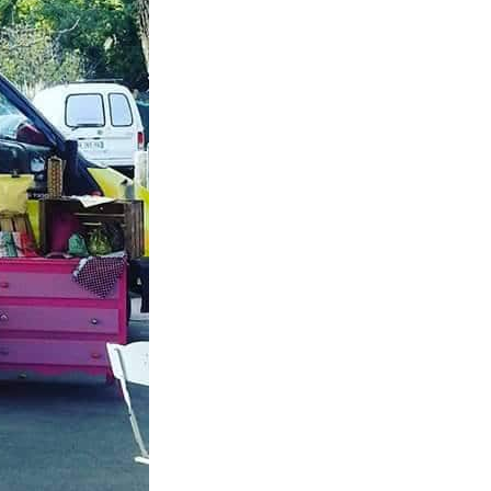
vre en
nt
s
aux