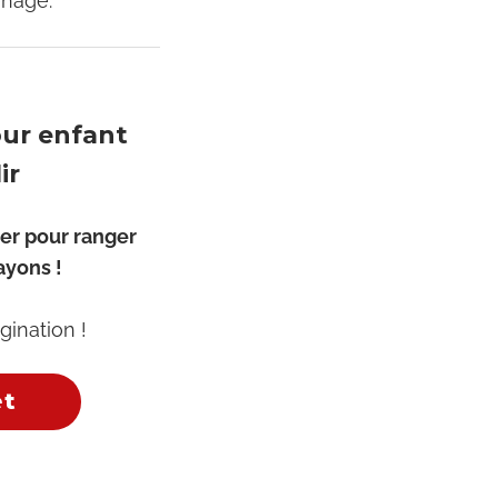
énagé.
our enfant
ir
er pour ranger
rayons !
gination !
et