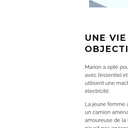
UNE VIE
OBJECTI
Marion a opté po
avec l’essentiel e
utilisent une mach
électricité.
La jeune femme av
un
camion aménag
amoureuse de la li