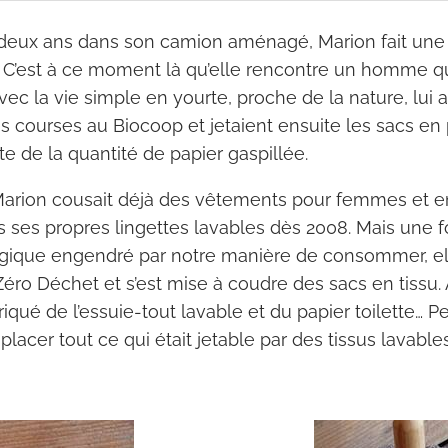
 deux ans dans son camion aménagé, Marion fait une
C’est à ce moment là qu’elle rencontre un homme qui
vec la vie simple
en yourte, proche de la nature, lui a
s courses au Biocoop et jetaient ensuite les sacs en pa
e de la quantité de papier gaspillée.
arion cousait déjà des vêtements pour femmes et en
urs ses propres lingettes lavables dès 2008. Mais une f
ogique engendré par notre manière de consommer, ell
Zéro Déchet et s’est mise à coudre des sacs en tissu.
briqué de l’essuie-tout lavable et du papier toilette… Pet
cer tout ce qui était jetable par des tissus lavable