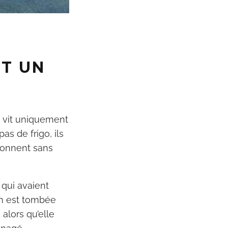
r ton
cher
ner ta
ET UN
 vit uniquement
as de frigo, ils
tionnent sans
 qui avaient
on est tombée
 alors qu’elle