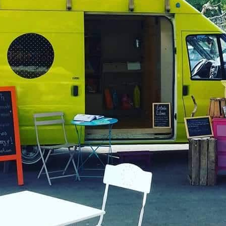
Reçois
gratuitement
le guide complet de la vie nomade
Tout pour partir vivre sur les routes !
15 points
à savoir avant de vi
van
ou fourgon aménagé
Tout ce que tu dois savoir ava
d’acheter un van pour
ne pas
perdre toutes tes économie
Comment installer tes
panne