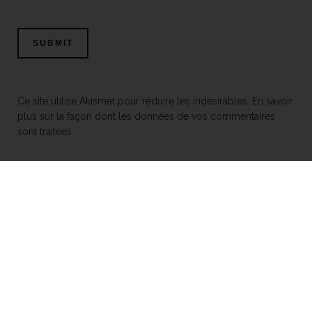
Ce site utilise Akismet pour réduire les indésirables.
En savoir
plus sur la façon dont les données de vos commentaires
sont traitées
.
Mentions légales
© 2026 Toits alternatifs
Tous droits réservés
À PROPOS