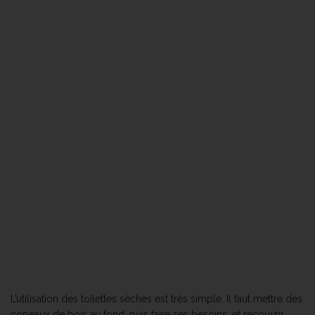
L’utilisation des toilettes sèches est très simple. Il faut mettre des
copeaux de bois au fond, puis faire ses besoins, et recouvrir