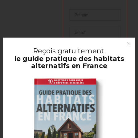
Reçois
gratuitement
RECEVOIR
le guide pratique des habitats
alternatifs en France
10 idées d'habitations
alternatives légales
en
France
6 questions à se poser
avant
d’adopter un mode
de vie alternatif
La réglementation
des
habitats alternatifs en France