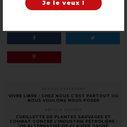
Je le veux !
AMÉNAGEMENT
HA
HABITAT ALTERNATIF
HABITAT ÉCOLOGIQUE
PRATIQUE
VIE ALTERNATIVE
ARTICLE PRÉCÉDENT
VIVRE LIBRE : CHEZ NOUS C’EST PARTOUT OÙ
NOUS VOULONS NOUS POSER
ARTICLE SUIVANT
CUEILLETTE DE PLANTES SAUVAGES ET
COMBAT CONTRE L’INDUSTRIE PÉTROLIÈRE :
VIE ALTERNATIVE DE CLAUDIE GAGNÉ