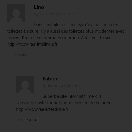
Lino
23 février 2017 à 16 h 26 min
Dans les toilettes sèches,il n’y a pas que des
toilettes à sciure. Il y a aussi des toilettes plus modernes avec
moins d’entretien comme Ecodomeo. Allez voir le site
http://www.rae-intetinale.fr
RÉPONDRE
Fabien
6 juin 2017 à 13 h 14 min
Superbe site informatif, merci!!!
Je corrige juste l’orthographe erronée de celui-ci :
http://www.rae-intestinale.fr
RÉPONDRE