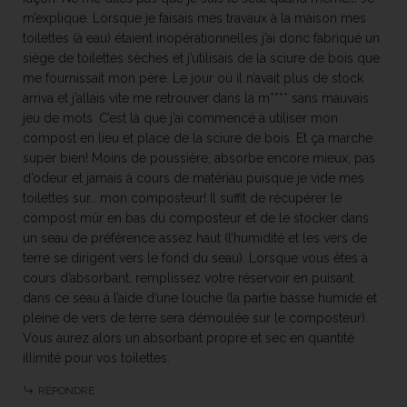
m’explique. Lorsque je faisais mes travaux à la maison mes
toilettes (à eau) étaient inopérationnelles j’ai donc fabriqué un
siège de toilettes sèches et j’utilisais de la sciure de bois que
me fournissait mon père. Le jour où il n’avait plus de stock
arriva et j’allais vite me retrouver dans la m**** sans mauvais
jeu de mots. C’est là que j’ai commencé à utiliser mon
compost en lieu et place de la sciure de bois. Et ça marche
super bien! Moins de poussière, absorbe encore mieux, pas
d’odeur et jamais à cours de matériau puisque je vide mes
toilettes sur… mon composteur! Il suffit de récupérer le
compost mûr en bas du composteur et de le stocker dans
un seau de préférence assez haut (l’humidité et les vers de
terre se dirigent vers le fond du seau). Lorsque vous êtes à
cours d’absorbant, remplissez votre réservoir en puisant
dans ce seau à l’aide d’une louche (la partie basse humide et
pleine de vers de terre sera démoulée sur le composteur).
Vous aurez alors un absorbant propre et sec en quantité
illimité pour vos toilettes.
RÉPONDRE