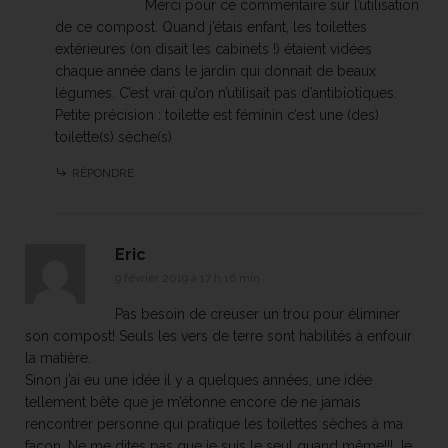
Merci pour ce commentaire sur l’utilisation
de ce compost. Quand j’étais enfant, les toilettes
extérieures (on disait les cabinets !) étaient vidées
chaque année dans le jardin qui donnait de beaux
légumes. C’est vrai qu’on n’utilisait pas d’antibiotiques.
Petite précision : toilette est féminin c’est une (des)
toilette(s) sèche(s)
RÉPONDRE
Eric
9 février 2019 à 17 h 16 min
Pas besoin de creuser un trou pour éliminer
son compost! Seuls les vers de terre sont habilités à enfouir
la matière.
Sinon j’ai eu une idée il y a quelques années, une idée
tellement bête que je m’étonne encore de ne jamais
rencontrer personne qui pratique les toilettes sèches à ma
façon. Ne me dites pas que je suis le seul quand même!!! Je