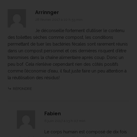
Arrinnger
28 février 2017 à 10 h 53 min
Je déconseille fortement d’utiliser le contenu
des toilettes sèches comme compost, les conditions
permettant de tuer les bactéries fécales sont rarement réunis
dans un compost personnel et ces dernières risquent d’être
transmises dans la chaîne alimentaire après coup. Donc un
peu bof. Cela n’enlève cependant rien des côtés positifs
comme l’économie d’eau, il faut juste faire un peu attention à
la réutilisation des résidus!
RÉPONDRE
Fabien
6 juin 2017 à 13 h 07 min
Le corps humain est composé de dix fois