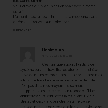
tête contre un mur
Vous croyez qu’il y a 100 ans on vivait avec la même
santé ?
Mais enfin lisez un peu l’histoire de la médecine avant
d’affirmer qu’on vivait aussi bien avant
RÉPONDRE
Honimoura
3 mai 2022 à 14 h 16 min
C’est vrai que aujourd’hui dans ce
système ou vous travaillez de plus en plus et êtes
payé de moins en moins ces soins sont accessibles
a tous… Je travail en mise en rayon et le dentiste
n’est pas dans mes moyens. Le serment
d’hippocrate est tellement bien respecté.. Et Les
antidépresseurs sont nécessaires quand il y a du
stress… et c’est vrai que notre système cause
beaucoup moins de stress que le style de vie, ca se