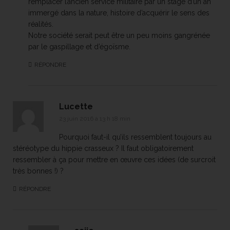
remplacer l’ancien service militaire par un stage d’un an
immergé dans la nature, histoire d’acquérir le sens des
réalités.
Notre société serait peut être un peu moins gangrénée
par le gaspillage et d’égoïsme.
RÉPONDRE
Lucette
23 juin 2016 à 13 h 18 min
Pourquoi faut-il qu’ils ressemblent toujours au
stéréotype du hippie crasseux ? Il faut obligatoirement
ressembler à ça pour mettre en œuvre ces idées (de surcroit
très bonnes !) ?
RÉPONDRE