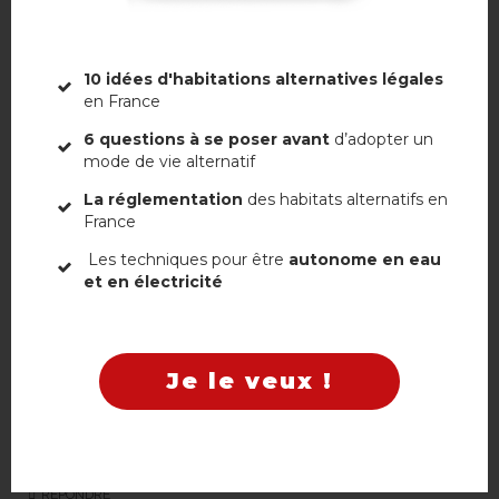
10 idées d'habitations alternatives légales
RÉCUPÉRATION D’EAU DE PLUIE : CE QU’IL
en France
FAUT VRAIMENT SAVOIR AVANT DE SE
LANCER
6 questions à se poser avant
d’adopter un
mode de vie alternatif
La réglementation
des habitats alternatifs en
France
Non, merci
114 RESPONSES
Les techniques pour être
autonome en eau
et en électricité
Marc VOISIN
22 juin 2016 à 11 h 09 min
Je le veux !
Le retour à la nature est sain , mais dans ce cas
, semble entrainer un renoncement à profiter des acquis de
la science, ce qui serait dommage et peu durable !!!
RÉPONDRE