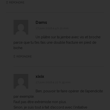
RÉPONDRE
Dams
27 juin 2016 à 4 h 21 min
Un plâtre sur ta jambe avec vis et broche
parce que tu t’es fais une double fracture en pied de
biche.
RÉPONDRE
xixix
27 juin 2016 à 22 h 39 min
Ben, pouvoir te faire opérer de l’apendicite
par exemple.
Faut pas être extrémiste non plus.
Sinon, je suis tout à fait d’accord avec l’initiative