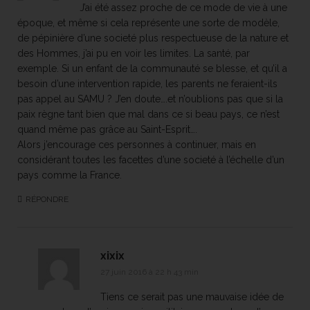
J’ai été assez proche de ce mode de vie à une
époque, et même si cela représente une sorte de modèle,
de pépinière d’une societé plus respectueuse de la nature et
des Hommes, j’ai pu en voir les limites. La santé, par
exemple. Si un enfant de la communauté se blesse, et qu’il a
besoin d’une intervention rapide, les parents ne feraient-ils
pas appel au SAMU ? J’en doute….et n’oublions pas que si la
paix règne tant bien que mal dans ce si beau pays, ce n’est
quand même pas grâce au Saint-Esprit….
Alors j’encourage ces personnes à continuer, mais en
considérant toutes les facettes d’une societé à l’échelle d’un
pays comme la France.
RÉPONDRE
xixix
27 juin 2016 à 22 h 43 min
Tiens ce serait pas une mauvaise idée de