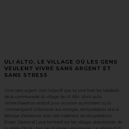
ULI ALTO, LE VILLAGE OÙ LES GENS
VEULENT VIVRE SANS ARGENT ET
SANS STRESS
Vivre sans argent, c’est l’objectif que se sont fixés les habitants
de la communauté du village de Uli Alto. Alors qu’ils
recherchaient un endroit pour se poser au moment où ils
commençaient s’intéresser aux énergies renouvelables et à la
fabrique d’éoliennes avec des matériaux de récupérations,
Erwan, Valérie et Lucie tombent sur les villages abandonnés de
la vallée d’Arce, dans les Pyrénées espagnoles. Le village d’Uli