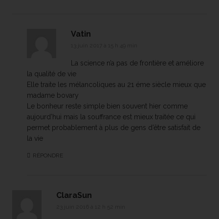
Vatin
13 juin 2017 à 15 h 49 min
La science n’a pas de frontière et améliore
la qualité de vie
Elle traite les mélancoliques au 21 éme siècle mieux que
madame bovary
Le bonheur reste simple bien souvent hier comme
aujourd’hui mais la souffrance est mieux traitée ce qui
permet probablement à plus de gens d’être satisfait de
la vie
RÉPONDRE
ClaraSun
23 juin 2016 à 12 h 52 min