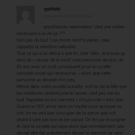
qoHob
9 novembre 2017 à 1 h 48 min
anesthésiste-réanimateur, c’est une métier
nécessaire à la vie ça ???
Non pas du tout ! Les morts dont tu parles, cela
s’appelle la sélection naturelle.
Tout ce qui a un début a une fin, cher Vatin. Je trouve ça
idiot de « sauver de la mort »une personne de plus de
80 ans avec un coût conséquent pour la société
(sécurité social qui rembourse …) alors que cette
personne va décédé d’ici peu.
Même dans notre société actuelle, sort toi de la tête que
les médecins veulent juste te sauver, c’est pas vrai du
tout. Rappelle toi ton serment « d’hypocrite » très cher.
Quand un SDF arrive dans un hôpital pour quoique ce
soit, on ne veut pas s’occuper de lui parce que soit
disant il sent pas bon et j’en passe. On fini par le soigner
et c’est la société qui paye alors que normalement cela
devrait être fait gratuitement de par le serment de venir