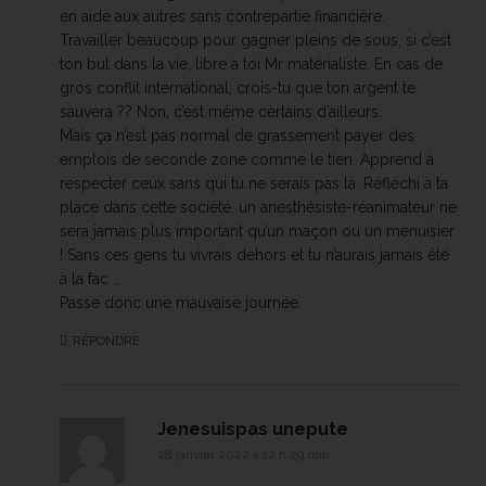
en aide aux autres sans contrepartie financière.
Travailler beaucoup pour gagner pleins de sous, si c’est
ton but dans la vie, libre à toi Mr matérialiste. En cas de
gros conflit international, crois-tu que ton argent te
sauvera ?? Non, c’est même certains d’ailleurs.
Mais ça n’est pas normal de grassement payer des
emplois de seconde zone comme le tien. Apprend à
respecter ceux sans qui tu ne serais pas là. Réfléchi à ta
place dans cette société, un anesthésiste-réanimateur ne
sera jamais plus important qu’un maçon ou un menuisier
! Sans ces gens tu vivrais dehors et tu n’aurais jamais été
à la fac …
Passe donc une mauvaise journée.
RÉPONDRE
Jenesuispas unepute
28 janvier 2022 à 12 h 29 min