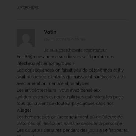
RÉPONDRE
Vatin
13 juin 2017 à 15 h 26 min
Je suis anesthésiste réanimateur
En 1865 1 césarienne sur dix survivait ( problèmes
infectieux et hémorragiques )
Les conséquences on faisait peu de césariennes et il y
avait beaucoup d’enfants qui naissaient handicapés à vie
avec arriération mentale et paralysies
Les antidépresseurs : vous avez pensé aux
antidépresseurs et neuroleptiques qui évitent les petits
fous qui criaient de douleur psychiques dans nos
villages
Les hémorragies de l’accouchement où de l’ulcère de
l’estomac qui finissaient par faire décéder la personne
Les douleurs dentaires pendant des jours à se frapper la