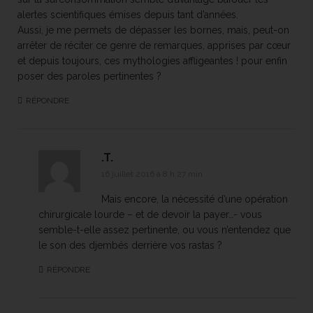
alertes scientifiques émises depuis tant d’années.
Aussi, je me permets de dépasser les bornes, mais, peut-on
arrêter de réciter ce genre de remarques, apprises par cœur
et depuis toujours, ces mythologies affligeantes ! pour enfin
poser des paroles pertinentes ?
RÉPONDRE
.T.
16 juillet 2016 à 8 h 27 min
Mais encore, la nécessité d’une opération
chirurgicale lourde – et de devoir la payer…- vous
semble-t-elle assez pertinente, ou vous n’entendez que
le son des djembés derrière vos rastas ?
RÉPONDRE