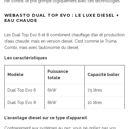
Par contre, le prix grimpe logiquement avec ces technologies.
WEBASTO DUAL TOP EVO : LE LUXE DIESEL +
EAU CHAUDE
Reçois
gratuitement
le guide complet de la vie
Les Dual Top Evo 6 et 8 combinent chauffage d’air et production
nomade
d’eau chaude, mais en version diesel. C’est comme le Truma
Combi, mais avec l’autonomie du diesel.
Les caractéristiques
Puissance
Modèle
Capacité boiler
totale
Dual Top Evo 6
6kW
7,5 litres
Dual Top Evo 8
8kW
10 litres
L’avantage diesel sur ce type d’appareil
15 points
à savoir avant de vivre en van
ou
Contrairement aux systèmes au gaz, vous ne grillez pas vos