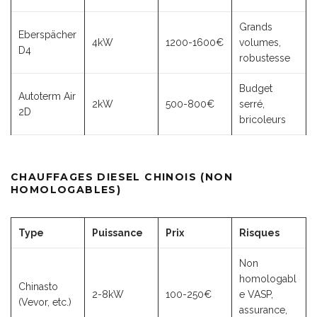
Grands
Eberspächer
4kW
1200-1600€
volumes,
D4
robustesse
Budget
Autoterm Air
2kW
500-800€
serré,
2D
bricoleurs
CHAUFFAGES DIESEL CHINOIS (NON
HOMOLOGABLES)
Type
Puissance
Prix
Risques
Non
homologabl
Chinasto
2-8kW
100-250€
e VASP,
(Vevor, etc.)
assurance,