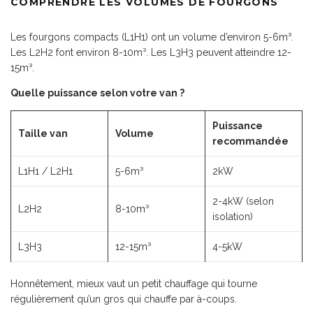
COMPRENDRE LES VOLUMES DE FOURGONS
Les fourgons compacts (L1H1) ont un volume d’environ 5-6m³.
Les L2H2 font environ 8-10m³. Les L3H3 peuvent atteindre 12-
15m³.
Quelle puissance selon votre van ?
Puissance
Taille van
Volume
recommandée
L1H1 / L2H1
5-6m³
2kW
2-4kW (selon
L2H2
8-10m³
isolation)
L3H3
12-15m³
4-5kW
Honnêtement, mieux vaut un petit chauffage qui tourne
régulièrement qu’un gros qui chauffe par à-coups.