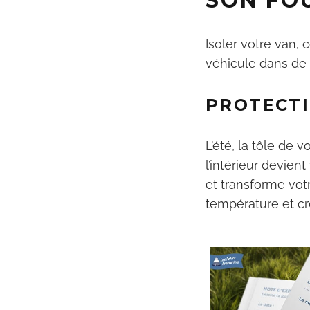
SON FO
Isoler votre van, 
véhicule dans de
PROTECTI
L’été, la tôle de 
l’intérieur devient
et transforme vot
température et cré