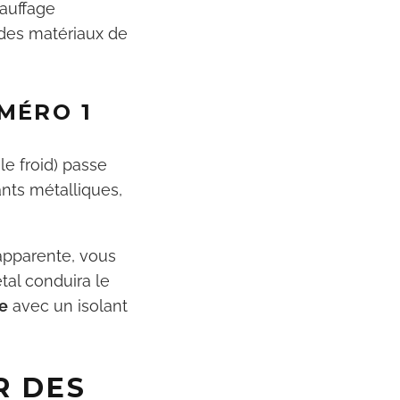
hauffage
des matériaux de
MÉRO 1
le froid) passe
ants métalliques,
 apparente, vous
étal conduira le
ue
avec un isolant
R DES