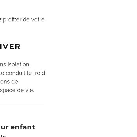
z profiter de votre
IVER
ns isolation,
ôle conduit le froid
ions de
espace de vie.
our enfant