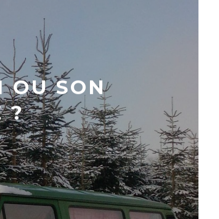
N OU SON
 ?