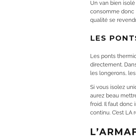
Un van bien isolé
consomme donc mo
qualité se revend
LES PONT
Les ponts thermiq
directement. Dans
les longerons, le
Si vous isolez un
aurez beau mettre 
froid. Il faut don
continu. C’est LA r
L’ARMAF