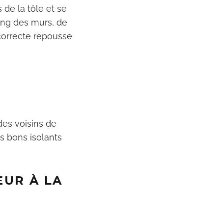
 de la tôle et se
long des murs, de
n correcte repousse
 des voisins de
es bons isolants
EUR À LA