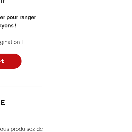
ir
er pour ranger
rayons !
gination !
et
DE
vous produisez de