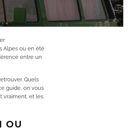
er
es Alpes ou en été
fférence entre un
retrouver. Quels
ce guide, on vous
t vraiment, et les
N OU